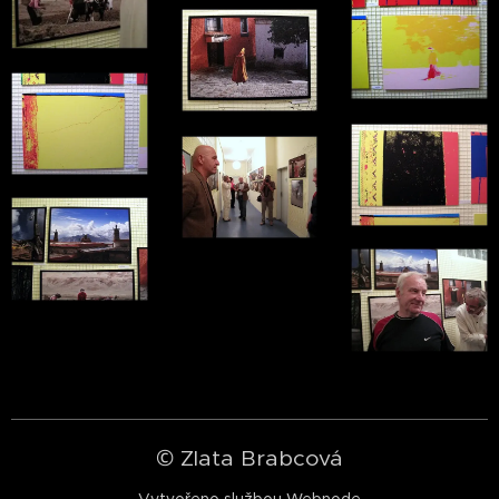
© Zlata Brabcová